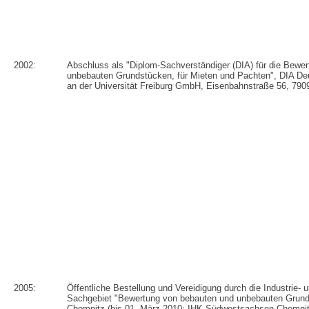
2002:
Abschluss als "Diplom-Sachverständiger (DIA) für die Bewe
unbebauten Grundstücken, für Mieten und Pachten", DIA D
an der Universität Freiburg GmbH, Eisenbahnstraße 56, 790
2005:
Öffentliche Bestellung und Vereidigung durch die Industrie
Sachgebiet "Bewertung von bebauten und unbebauten Grund
Chemnitz (bis 01. März 2010: IHK Südwestsachsen Chemnit